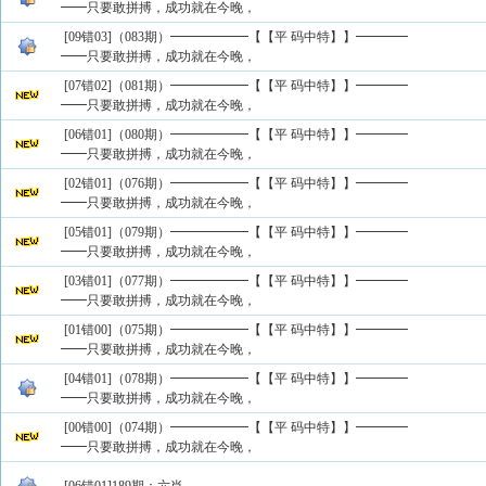
━━只要敢拼搏，成功就在今晚，
[09错03]（083期）━━━━━━【【平 码中特】】━━━━
━━只要敢拼搏，成功就在今晚，
[07错02]（081期）━━━━━━【【平 码中特】】━━━━
━━只要敢拼搏，成功就在今晚，
[06错01]（080期）━━━━━━【【平 码中特】】━━━━
━━只要敢拼搏，成功就在今晚，
[02错01]（076期）━━━━━━【【平 码中特】】━━━━
━━只要敢拼搏，成功就在今晚，
[05错01]（079期）━━━━━━【【平 码中特】】━━━━
━━只要敢拼搏，成功就在今晚，
[03错01]（077期）━━━━━━【【平 码中特】】━━━━
━━只要敢拼搏，成功就在今晚，
[01错00]（075期）━━━━━━【【平 码中特】】━━━━
━━只要敢拼搏，成功就在今晚，
[04错01]（078期）━━━━━━【【平 码中特】】━━━━
━━只要敢拼搏，成功就在今晚，
[00错00]（074期）━━━━━━【【平 码中特】】━━━━
━━只要敢拼搏，成功就在今晚，