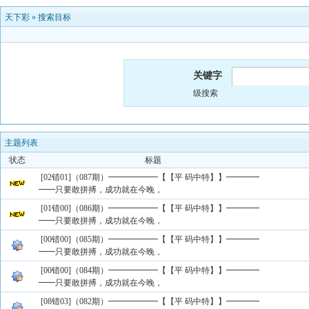
天下彩
»
搜索目标
关键字
级搜索
主题列表
状态
标题
[02错01]（087期）━━━━━━【【平 码中特】】━━━━
━━只要敢拼搏，成功就在今晚，
[01错00]（086期）━━━━━━【【平 码中特】】━━━━
━━只要敢拼搏，成功就在今晚，
[00错00]（085期）━━━━━━【【平 码中特】】━━━━
━━只要敢拼搏，成功就在今晚，
[00错00]（084期）━━━━━━【【平 码中特】】━━━━
━━只要敢拼搏，成功就在今晚，
[08错03]（082期）━━━━━━【【平 码中特】】━━━━