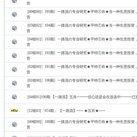
营
[00错00]〖195期〗一路混の专业研究★平特①肖★当一种生意投
营
[05错02]〖194期〗一路混の专业研究★平特①肖★当一种生意投
营
[04错01]〖193期〗一路混の专业研究★平特①肖★当一种生意投
营
[03错00]〖192期〗一路混の专业研究★平特①肖★当一种生意投
营
[02错00]〖191期〗一路混の专业研究★平特①肖★当一种生意投
营
[01错00]〖190期〗一路混の专业研究★平特①肖★当一种生意投
营
[04错01]190期:【一路混】五肖━━━信心还是会在连连中━━━已
[12错03]「074期」 【一路混】=== ★五肖★===
[00错00]〖189期〗一路混の专业研究★平特①肖★当一种生意投
营