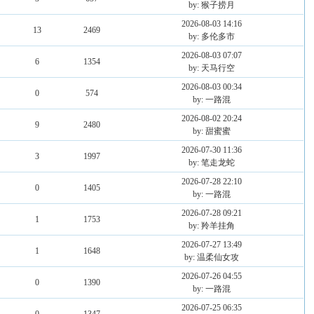
by: 猴子捞月
2026-08-03 14:16
13
2469
by: 多伦多市
2026-08-03 07:07
6
1354
by: 天马行空
2026-08-03 00:34
0
574
by: 一路混
2026-08-02 20:24
9
2480
by: 甜蜜蜜
2026-07-30 11:36
3
1997
by: 笔走龙蛇
2026-07-28 22:10
0
1405
by: 一路混
2026-07-28 09:21
1
1753
by: 羚羊挂角
2026-07-27 13:49
1
1648
by: 温柔仙女攻
2026-07-26 04:55
0
1390
by: 一路混
2026-07-25 06:35