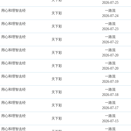
天下彩
2026-07-25
资，用心和理智去经
一路混
天下彩
2026-07-24
资，用心和理智去经
一路混
天下彩
2026-07-23
资，用心和理智去经
一路混
天下彩
2026-07-22
资，用心和理智去经
一路混
天下彩
2026-07-20
资，用心和理智去经
一路混
天下彩
2026-07-20
资，用心和理智去经
一路混
天下彩
2026-07-19
资，用心和理智去经
一路混
天下彩
2026-07-18
资，用心和理智去经
一路混
天下彩
2026-07-17
资，用心和理智去经
一路混
天下彩
2026-07-15
资，用心和理智去经
一路混