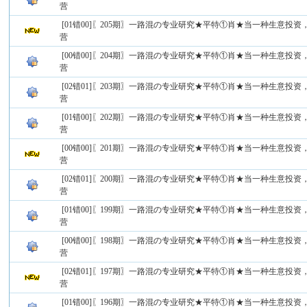
营
[01错00]〖205期〗一路混の专业研究★平特①肖★当一种生意投
营
[00错00]〖204期〗一路混の专业研究★平特①肖★当一种生意投
营
[02错01]〖203期〗一路混の专业研究★平特①肖★当一种生意投
营
[01错00]〖202期〗一路混の专业研究★平特①肖★当一种生意投
营
[00错00]〖201期〗一路混の专业研究★平特①肖★当一种生意投
营
[02错01]〖200期〗一路混の专业研究★平特①肖★当一种生意投
营
[01错00]〖199期〗一路混の专业研究★平特①肖★当一种生意投
营
[00错00]〖198期〗一路混の专业研究★平特①肖★当一种生意投
营
[02错01]〖197期〗一路混の专业研究★平特①肖★当一种生意投
营
[01错00]〖196期〗一路混の专业研究★平特①肖★当一种生意投