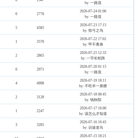
0
1347
by: 一路混
2026-07-24 01:06
0
2770
by: 一路混
2026-07-23 17:15
5
4585
by: 惊弓之鸟
2026-07-22 17:02
1
3570
by: 甲不离身
2026-07-21 12:33
2
2865
by: 一字长蛇阵
2026-07-20 01:15
0
2971
by: 一路混
2026-07-19 18:11
4
4998
by: 不吃羊一身膻
2026-07-18 08:45
2
3128
by: 钱秋阳
2026-07-17 16:00
1
2247
by: 该怎么才知道
2026-07-16 16:43
3
3285
by: 识途老马
2026-07-15 18:21