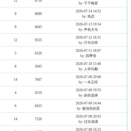
12
6718
by: 千千晚星
2026-07-14 14:52
9
8689
by: 热恋
2026-07-13 19:54
9
6845
by: 声色犬马
2026-07-12 18:31
12
9535
by: 汗马功劳
2026-07-11 18:07
5
6320
by: 四季情
2026-07-10 15:40
8
5045
by: 人仰马翻
2026-07-09 20:06
14
7667
by: 一本正经
2026-07-09 19:55
4
4519
by: 由你选择
2026-07-09 14:44
6
8435
by: 被強煎的蛋
2026-07-08 20:03
14
7320
by: 过目成诵
2026-07-08 16:25