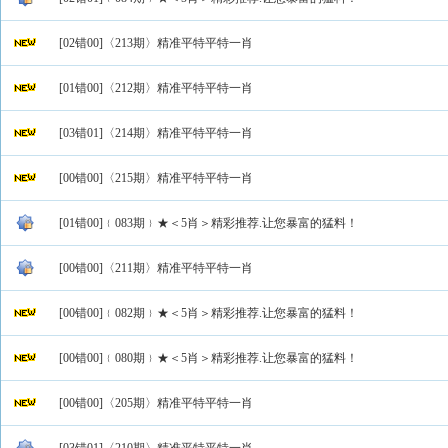
[02错00]〈213期〉精准平特平特一肖
[01错00]〈212期〉精准平特平特一肖
[03错01]〈214期〉精准平特平特一肖
[00错00]〈215期〉精准平特平特一肖
[01错00]﹛083期﹜★＜5肖＞精彩推荐.让您暴富的猛料！
[00错00]〈211期〉精准平特平特一肖
[00错00]﹛082期﹜★＜5肖＞精彩推荐.让您暴富的猛料！
[00错00]﹛080期﹜★＜5肖＞精彩推荐.让您暴富的猛料！
[00错00]〈205期〉精准平特平特一肖