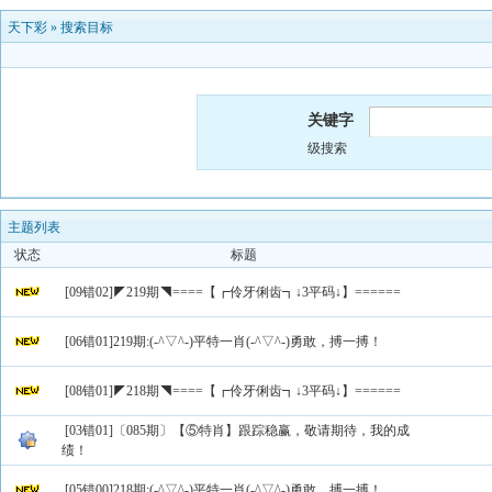
天下彩
»
搜索目标
关键字
级搜索
主题列表
状态
标题
[09错02]◤219期◥====【┏伶牙俐齿┓↓3平码↓】======
[06错01]219期:(‐^▽^‐)平特一肖(‐^▽^‐)勇敢，搏一搏！
[08错01]◤218期◥====【┏伶牙俐齿┓↓3平码↓】======
[03错01]〔085期〕【⑤特肖】跟踪稳赢，敬请期待，我的成
绩！
[05错00]218期:(‐^▽^‐)平特一肖(‐^▽^‐)勇敢，搏一搏！