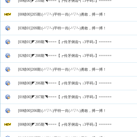
[00错00]◤210期◥====【┏伶牙俐齿┓↓3平码↓】======
[00错00]205期:(‐^▽^‐)平特一肖(‐^▽^‐)勇敢，搏一搏！
[03错01]209期:(‐^▽^‐)平特一肖(‐^▽^‐)勇敢，搏一搏！
[03错01]◤209期◥====【┏伶牙俐齿┓↓3平码↓】======
[02错01]◤208期◥====【┏伶牙俐齿┓↓3平码↓】======
[02错00]208期:(‐^▽^‐)平特一肖(‐^▽^‐)勇敢，搏一搏！
[00错00]◤206期◥====【┏伶牙俐齿┓↓3平码↓】======
[01错00]◤207期◥====【┏伶牙俐齿┓↓3平码↓】======
[00错00]206期:(‐^▽^‐)平特一肖(‐^▽^‐)勇敢，搏一搏！
[00错00]◤205期◥====【┏伶牙俐齿┓↓3平码↓】======