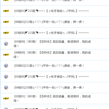
[02错00]215期:(‐^▽^‐)平特一肖(‐^▽^‐)勇敢，搏一搏！
[05错01]◤215期◥====【┏伶牙俐齿┓↓3平码↓】======
[06错02]212期:(‐^▽^‐)平特一肖(‐^▽^‐)勇敢，搏一搏！
[03错00]◤213期◥====【┏伶牙俐齿┓↓3平码↓】======
[01错00]〔083期〕【⑤特肖】跟踪稳赢，敬请期待，我的成
绩！
[00错00]〔082期〕【⑤特肖】跟踪稳赢，敬请期待，我的成
绩！
[05错02]211期:(‐^▽^‐)平特一肖(‐^▽^‐)勇敢，搏一搏！
[01错00]◤211期◥====【┏伶牙俐齿┓↓3平码↓】======
[04错01]210期:(‐^▽^‐)平特一肖(‐^▽^‐)勇敢，搏一搏！
[02错01]〔081期〕【⑤特肖】跟踪稳赢，敬请期待，我的成
绩！