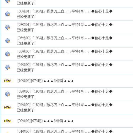
已经更新了!
[08错01]『195期』舔尽刀上血→→平特1肖←←◆信心十足◆
已经更新了!
[07错01]『194期』舔尽刀上血→→平特1肖←←◆信心十足◆
已经更新了!
[06错00]『193期』舔尽刀上血→→平特1肖←←◆信心十足◆
已经更新了!
[05错00]『192期』舔尽刀上血→→平特1肖←←◆信心十足◆
已经更新了!
[04错00]『191期』舔尽刀上血→→平特1肖←←◆信心十足◆
已经更新了!
[10错02]{074期}▲▲▲6 特肖▲▲▲
[03错00]『190期』舔尽刀上血→→平特1肖←←◆信心十足◆
已经更新了!
[02错00]『189期』舔尽刀上血→→平特1肖←←◆信心十足◆
已经更新了!
[09错02]{073期}▲▲▲6 特肖▲▲▲
[01错00]『188期』舔尽刀上血→→平特1肖←←◆信心十足◆