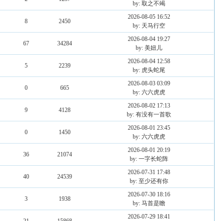
by: 取之不竭
2026-08-05 16:52
8
2450
by: 天马行空
2026-08-04 19:27
67
34284
by: 美妞儿
2026-08-04 12:58
5
2239
by: 虎头蛇尾
2026-08-03 03:09
0
665
by: 六六虎虎
2026-08-02 17:13
9
4128
by: 有没有一首歌
2026-08-01 23:45
0
1450
by: 六六虎虎
2026-08-01 20:19
36
21074
by: 一字长蛇阵
2026-07-31 17:48
40
24539
by: 至少还有你
2026-07-30 18:16
3
1938
by: 马首是瞻
2026-07-29 18:41