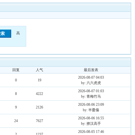
高
回复
人气
最后发表
2026-08-07 04:03
0
19
by: 六六虎虎
2026-08-07 01:03
8
4222
by: 青梅竹马
2026-08-06 23:09
9
2126
by: 半憂傷
2026-08-06 16:55
24
7627
by: 撩汉高手
2026-08-05 17:46
2
1237