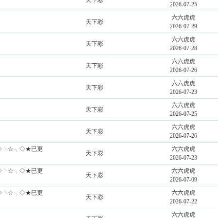
天下彩
2026-07-25
六六虎虎
天下彩
2026-07-29
六六虎虎
天下彩
2026-07-28
六六虎虎
天下彩
2026-07-26
六六虎虎
天下彩
2026-07-23
六六虎虎
天下彩
2026-07-25
六六虎虎
天下彩
2026-07-26
★◇╰☆╮◇★已更
六六虎虎
天下彩
2026-07-23
★◇╰☆╮◇★已更
六六虎虎
天下彩
2026-07-09
★◇╰☆╮◇★已更
六六虎虎
天下彩
2026-07-22
六六虎虎