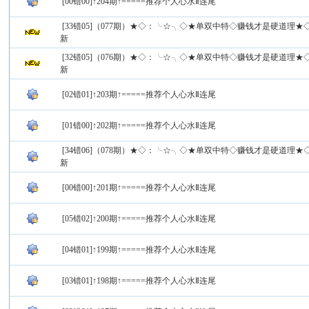
[00错00]↑204期↑=====推荐个人心水Ⅱ连尾
[33错05]（077期）★◇：╰☆╮◇★单双中特◇赚钱才是硬道理
新
[32错05]（076期）★◇：╰☆╮◇★单双中特◇赚钱才是硬道理
新
[02错01]↑203期↑=====推荐个人心水Ⅱ连尾
[01错00]↑202期↑=====推荐个人心水Ⅱ连尾
[34错06]（078期）★◇：╰☆╮◇★单双中特◇赚钱才是硬道理
新
[00错00]↑201期↑=====推荐个人心水Ⅱ连尾
[05错02]↑200期↑=====推荐个人心水Ⅱ连尾
[04错01]↑199期↑=====推荐个人心水Ⅱ连尾
[03错01]↑198期↑=====推荐个人心水Ⅱ连尾