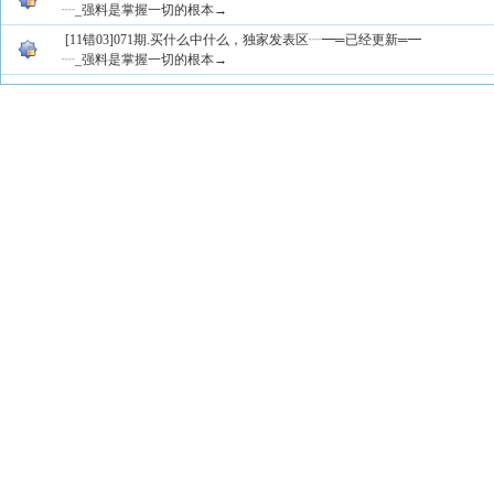
┈_强料是掌握一切的根本→
[11错03]071期.买什么中什么，独家发表区┈━═已经更新═━
┈_强料是掌握一切的根本→