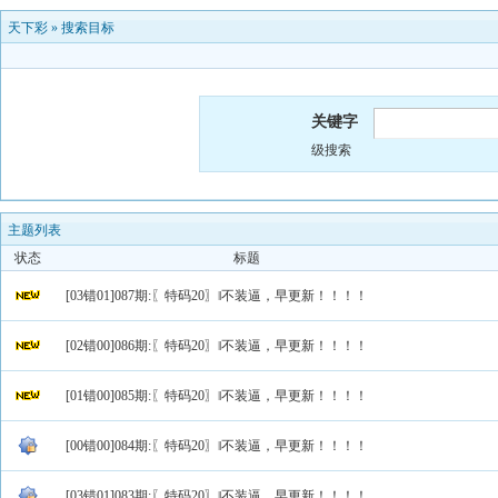
天下彩
»
搜索目标
关键字
级搜索
主题列表
状态
标题
[03错01]087期:〖特码20〗‖不装逼，早更新！！！！
[02错00]086期:〖特码20〗‖不装逼，早更新！！！！
[01错00]085期:〖特码20〗‖不装逼，早更新！！！！
[00错00]084期:〖特码20〗‖不装逼，早更新！！！！
[03错01]083期:〖特码20〗‖不装逼，早更新！！！！