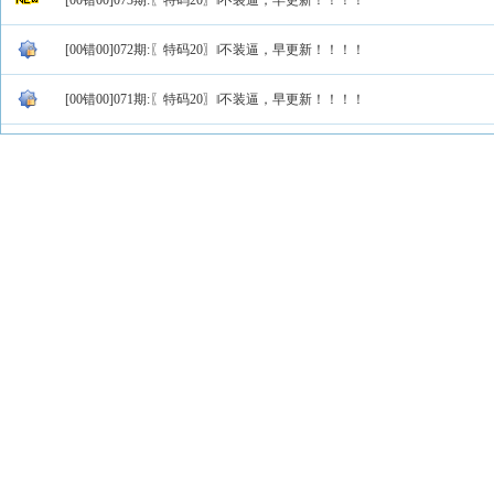
[00错00]073期:〖特码20〗‖不装逼，早更新！！！！
[00错00]072期:〖特码20〗‖不装逼，早更新！！！！
[00错00]071期:〖特码20〗‖不装逼，早更新！！！！