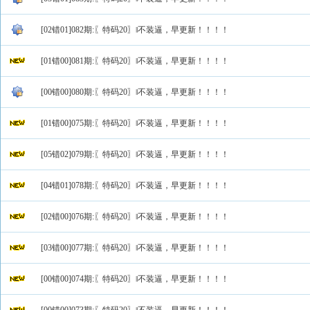
[02错01]082期:〖特码20〗‖不装逼，早更新！！！！
[01错00]081期:〖特码20〗‖不装逼，早更新！！！！
[00错00]080期:〖特码20〗‖不装逼，早更新！！！！
[01错00]075期:〖特码20〗‖不装逼，早更新！！！！
[05错02]079期:〖特码20〗‖不装逼，早更新！！！！
[04错01]078期:〖特码20〗‖不装逼，早更新！！！！
[02错00]076期:〖特码20〗‖不装逼，早更新！！！！
[03错00]077期:〖特码20〗‖不装逼，早更新！！！！
[00错00]074期:〖特码20〗‖不装逼，早更新！！！！