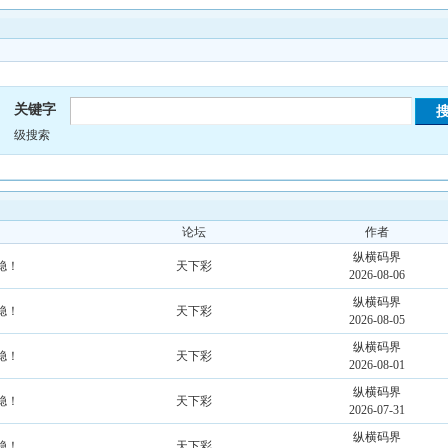
关键字
级搜索
论坛
作者
纵横码界
稳！
天下彩
2026-08-06
纵横码界
稳！
天下彩
2026-08-05
纵横码界
稳！
天下彩
2026-08-01
纵横码界
稳！
天下彩
2026-07-31
纵横码界
稳！
天下彩