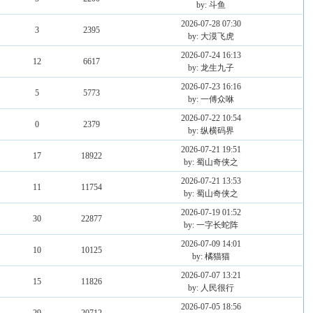
by: 斗鱼
2026-07-28 07:30
3
2395
by: 大漠飞虎
2026-07-24 16:13
12
6617
by: 龙生九子
2026-07-23 16:16
5
5773
by: 一傅众咻
2026-07-22 10:54
0
2379
by: 纵横码界
2026-07-21 19:51
17
18922
by: 蜀山奇侠之
2026-07-21 13:53
11
11754
by: 蜀山奇侠之
2026-07-19 01:52
30
22877
by: 一字长蛇阵
2026-07-09 14:01
10
10125
by: 橘猫猫
2026-07-07 13:21
15
11826
by: 人民很行
2026-07-05 18:56