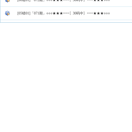
[06错01]「072期」○○○★★★===〖30码中〗===★★★○○○
[05错01]「071期」○○○★★★===〖30码中〗===★★★○○○