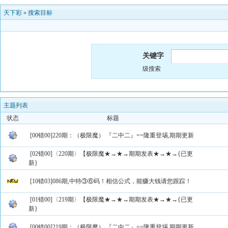
天下彩
»
搜索目标
关键字
级搜索
主题列表
状态
标题
[00错00]220期：（极限魔） 『二中二』==隆重登埸,期期更新
[02错00]〈220期〉【极限魔★→★→期期发表★→★→{已更
新}
[10错03]086期,中特③⑥码！相信公式，能赚大钱请您跟踪！
[01错00]〈219期〉【极限魔★→★→期期发表★→★→{已更
新}
[00错00]219期：（极限魔） 『二中二』==隆重登埸,期期更新