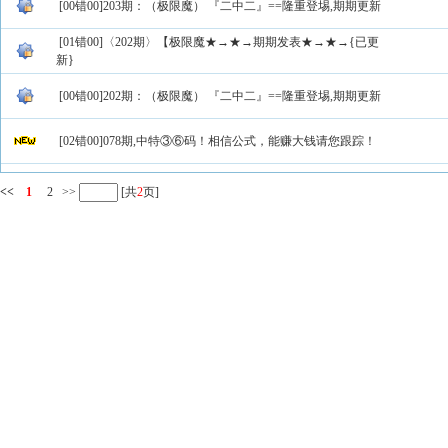
[00错00]203期：（极限魔） 『二中二』==隆重登埸,期期更新
[01错00]〈202期〉【极限魔★→★→期期发表★→★→{已更
新}
[00错00]202期：（极限魔） 『二中二』==隆重登埸,期期更新
[02错00]078期,中特③⑥码！相信公式，能赚大钱请您跟踪！
<<
1
2
>>
[共
2
页]