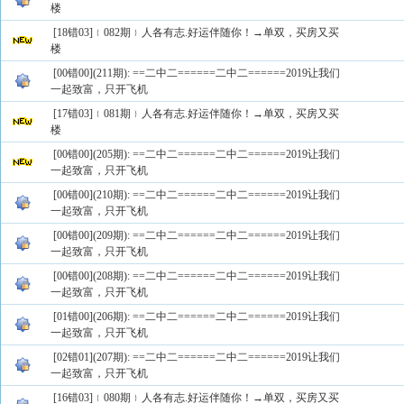
楼
[18错03]﹛082期﹜人各有志.好运伴随你！→单双，买房又买
楼
[00错00](211期): ==二中二======二中二======2019让我们
一起致富，只开飞机
[17错03]﹛081期﹜人各有志.好运伴随你！→单双，买房又买
楼
[00错00](205期): ==二中二======二中二======2019让我们
一起致富，只开飞机
[00错00](210期): ==二中二======二中二======2019让我们
一起致富，只开飞机
[00错00](209期): ==二中二======二中二======2019让我们
一起致富，只开飞机
[00错00](208期): ==二中二======二中二======2019让我们
一起致富，只开飞机
[01错00](206期): ==二中二======二中二======2019让我们
一起致富，只开飞机
[02错01](207期): ==二中二======二中二======2019让我们
一起致富，只开飞机
[16错03]﹛080期﹜人各有志.好运伴随你！→单双，买房又买