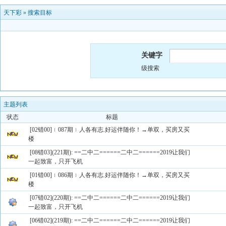
天下彩
»
搜索目标
关键字
级搜索
主题列表
状态
标题
[02错00]﹛087期﹜人各有志.好运伴随你！→单双，买房又买
楼
[08错03](221期): ==二中二======二中二======2019让我们
一起致富，只开飞机
[01错00]﹛086期﹜人各有志.好运伴随你！→单双，买房又买
楼
[07错02](220期): ==二中二======二中二======2019让我们
一起致富，只开飞机
[06错02](219期): ==二中二======二中二======2019让我们