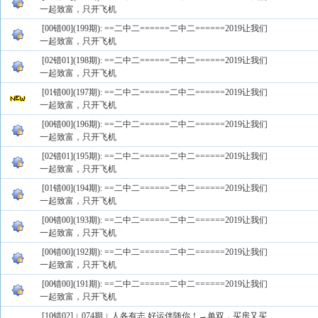
一起致富，只开飞机
[00错00](199期): ==二中二======二中二======2019让我们
一起致富，只开飞机
[02错01](198期): ==二中二======二中二======2019让我们
一起致富，只开飞机
[01错00](197期): ==二中二======二中二======2019让我们
一起致富，只开飞机
[00错00](196期): ==二中二======二中二======2019让我们
一起致富，只开飞机
[02错01](195期): ==二中二======二中二======2019让我们
一起致富，只开飞机
[01错00](194期): ==二中二======二中二======2019让我们
一起致富，只开飞机
[00错00](193期): ==二中二======二中二======2019让我们
一起致富，只开飞机
[00错00](192期): ==二中二======二中二======2019让我们
一起致富，只开飞机
[00错00](191期): ==二中二======二中二======2019让我们
一起致富，只开飞机
[10错02]﹛074期﹜人各有志.好运伴随你！→单双，买房又买