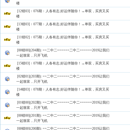
楼
[12错03]﹛076期﹜人各有志.好运伴随你！→单双，买房又买
楼
[13错03]﹛077期﹜人各有志.好运伴随你！→单双，买房又买
楼
[11错02]﹛075期﹜人各有志.好运伴随你！→单双，买房又买
楼
[00错00](204期): ==二中二======二中二======2019让我们
一起致富，只开飞机
[15错03]﹛079期﹜人各有志.好运伴随你！→单双，买房又买
楼
[02错01](203期): ==二中二======二中二======2019让我们
一起致富，只开飞机
[14错03]﹛078期﹜人各有志.好运伴随你！→单双，买房又买
楼
[01错00](202期): ==二中二======二中二======2019让我们
一起致富，只开飞机
[00错00](201期): ==二中二======二中二======2019让我们
一起致富，只开飞机
[00错00](200期): ==二中二======二中二======2019让我们