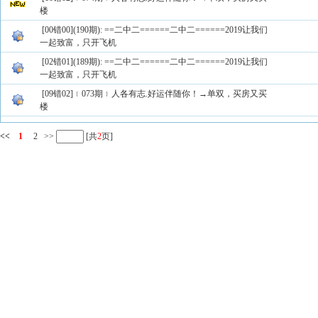
楼
[00错00](190期): ==二中二======二中二======2019让我们
一起致富，只开飞机
[02错01](189期): ==二中二======二中二======2019让我们
一起致富，只开飞机
[09错02]﹛073期﹜人各有志.好运伴随你！→单双，买房又买
楼
<<
1
2
>>
[共
2
页]