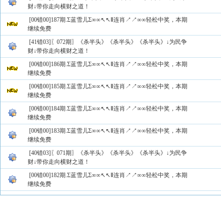
财↓带你走向横财之道！
[00错00]187期.Σ蓝雪儿Σ∞∞↖↖Ⅱ连肖↗↗∞∞轻松中奖，本期
继续免费
[41错03]〖072期〗《杀半头》《杀半头》《杀半头》↓为民争
财↓带你走向横财之道！
[00错00]186期.Σ蓝雪儿Σ∞∞↖↖Ⅱ连肖↗↗∞∞轻松中奖，本期
继续免费
[00错00]185期.Σ蓝雪儿Σ∞∞↖↖Ⅱ连肖↗↗∞∞轻松中奖，本期
继续免费
[00错00]184期.Σ蓝雪儿Σ∞∞↖↖Ⅱ连肖↗↗∞∞轻松中奖，本期
继续免费
[00错00]183期.Σ蓝雪儿Σ∞∞↖↖Ⅱ连肖↗↗∞∞轻松中奖，本期
继续免费
[40错03]〖071期〗《杀半头》《杀半头》《杀半头》↓为民争
财↓带你走向横财之道！
[00错00]182期.Σ蓝雪儿Σ∞∞↖↖Ⅱ连肖↗↗∞∞轻松中奖，本期
继续免费