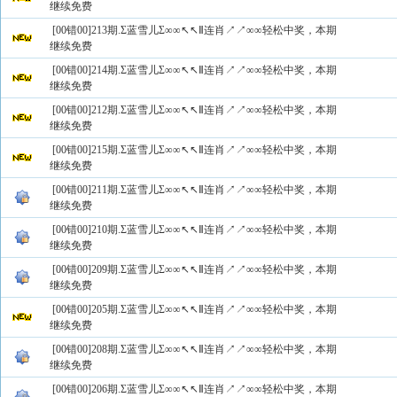
继续免费
[00错00]213期.Σ蓝雪儿Σ∞∞↖↖Ⅱ连肖↗↗∞∞轻松中奖，本期
继续免费
[00错00]214期.Σ蓝雪儿Σ∞∞↖↖Ⅱ连肖↗↗∞∞轻松中奖，本期
继续免费
[00错00]212期.Σ蓝雪儿Σ∞∞↖↖Ⅱ连肖↗↗∞∞轻松中奖，本期
继续免费
[00错00]215期.Σ蓝雪儿Σ∞∞↖↖Ⅱ连肖↗↗∞∞轻松中奖，本期
继续免费
[00错00]211期.Σ蓝雪儿Σ∞∞↖↖Ⅱ连肖↗↗∞∞轻松中奖，本期
继续免费
[00错00]210期.Σ蓝雪儿Σ∞∞↖↖Ⅱ连肖↗↗∞∞轻松中奖，本期
继续免费
[00错00]209期.Σ蓝雪儿Σ∞∞↖↖Ⅱ连肖↗↗∞∞轻松中奖，本期
继续免费
[00错00]205期.Σ蓝雪儿Σ∞∞↖↖Ⅱ连肖↗↗∞∞轻松中奖，本期
继续免费
[00错00]208期.Σ蓝雪儿Σ∞∞↖↖Ⅱ连肖↗↗∞∞轻松中奖，本期
继续免费
[00错00]206期.Σ蓝雪儿Σ∞∞↖↖Ⅱ连肖↗↗∞∞轻松中奖，本期