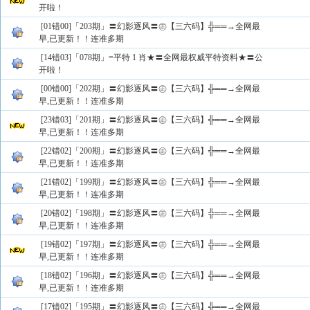
开啦！
[01错00]「203期」〓幻影逐风〓㊣【三六码】╬══→全网最
早,已更新！！连准多期
[14错03]「078期」=平特 1 肖★〓全网最权威平特资料★〓公
开啦！
[00错00]「202期」〓幻影逐风〓㊣【三六码】╬══→全网最
早,已更新！！连准多期
[23错03]「201期」〓幻影逐风〓㊣【三六码】╬══→全网最
早,已更新！！连准多期
[22错02]「200期」〓幻影逐风〓㊣【三六码】╬══→全网最
早,已更新！！连准多期
[21错02]「199期」〓幻影逐风〓㊣【三六码】╬══→全网最
早,已更新！！连准多期
[20错02]「198期」〓幻影逐风〓㊣【三六码】╬══→全网最
早,已更新！！连准多期
[19错02]「197期」〓幻影逐风〓㊣【三六码】╬══→全网最
早,已更新！！连准多期
[18错02]「196期」〓幻影逐风〓㊣【三六码】╬══→全网最
早,已更新！！连准多期
[17错02]「195期」〓幻影逐风〓㊣【三六码】╬══→全网最