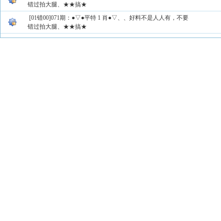
错过拍大腿、★★搞★
[01错00]071期：●▽●平特 1 肖●▽、、好料不是人人有，不要
错过拍大腿、★★搞★