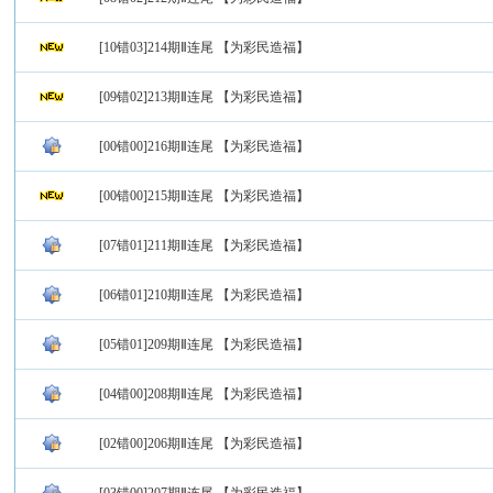
[10错03]214期Ⅱ连尾 【为彩民造福】
[09错02]213期Ⅱ连尾 【为彩民造福】
[00错00]216期Ⅱ连尾 【为彩民造福】
[00错00]215期Ⅱ连尾 【为彩民造福】
[07错01]211期Ⅱ连尾 【为彩民造福】
[06错01]210期Ⅱ连尾 【为彩民造福】
[05错01]209期Ⅱ连尾 【为彩民造福】
[04错00]208期Ⅱ连尾 【为彩民造福】
[02错00]206期Ⅱ连尾 【为彩民造福】