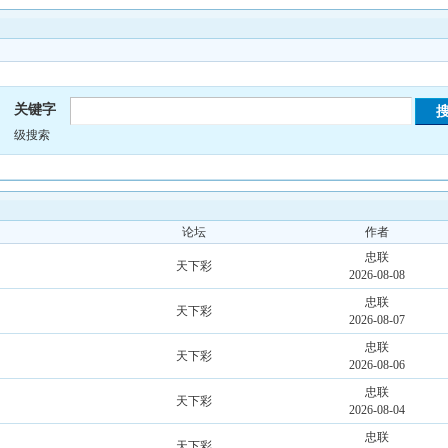
关键字
级搜索
论坛
作者
忠联
天下彩
2026-08-08
忠联
天下彩
2026-08-07
忠联
天下彩
2026-08-06
忠联
天下彩
2026-08-04
忠联
天下彩