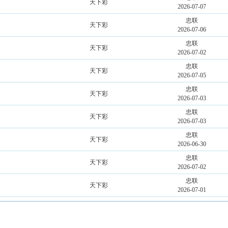
天下彩
2026-07-07
忠联
天下彩
2026-07-06
忠联
天下彩
2026-07-02
忠联
天下彩
2026-07-05
忠联
天下彩
2026-07-03
忠联
天下彩
2026-07-03
忠联
天下彩
2026-06-30
忠联
天下彩
2026-07-02
忠联
天下彩
2026-07-01