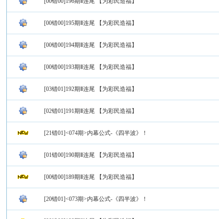
[00错00]196期Ⅱ连尾 【为彩民造福】
[00错00]195期Ⅱ连尾 【为彩民造福】
[00错00]194期Ⅱ连尾 【为彩民造福】
[00错00]193期Ⅱ连尾 【为彩民造福】
[03错01]192期Ⅱ连尾 【为彩民造福】
[02错01]191期Ⅱ连尾 【为彩民造福】
[21错01]<074期>内幕公式-《四半波》！
[01错00]190期Ⅱ连尾 【为彩民造福】
[00错00]189期Ⅱ连尾 【为彩民造福】
[20错01]<073期>内幕公式-《四半波》！