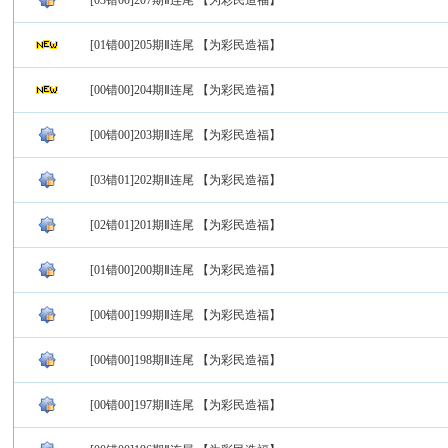
[03错00]207期Ⅱ连尾 【为彩民造福】
[01错00]205期Ⅱ连尾 【为彩民造福】
[00错00]204期Ⅱ连尾 【为彩民造福】
[00错00]203期Ⅱ连尾 【为彩民造福】
[03错01]202期Ⅱ连尾 【为彩民造福】
[02错01]201期Ⅱ连尾 【为彩民造福】
[01错00]200期Ⅱ连尾 【为彩民造福】
[00错00]199期Ⅱ连尾 【为彩民造福】
[00错00]198期Ⅱ连尾 【为彩民造福】
[00错00]197期Ⅱ连尾 【为彩民造福】