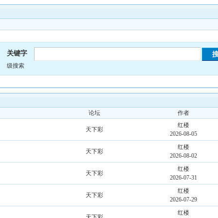
关键字
级搜索
论坛
作者
红楼
天下彩
2026-08-05
红楼
天下彩
2026-08-02
红楼
天下彩
2026-07-31
红楼
天下彩
2026-07-29
红楼
天下彩