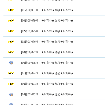
[01错00]081期：★6 肖中★红楼★6 肖中★
[00错00]079期：★6 肖中★红楼★6 肖中★
[02错01]075期：★6 肖中★红楼★6 肖中★
[03错01]076期：★6 肖中★红楼★6 肖中★
[00错00]077期：★6 肖中★红楼★6 肖中★
[00错00]078期：★6 肖中★红楼★6 肖中★
[01错00]074期：★6 肖中★红楼★6 肖中★
[00错00]073期：★6 肖中★红楼★6 肖中★
[08错03]072期：★6 肖中★红楼★6 肖中★