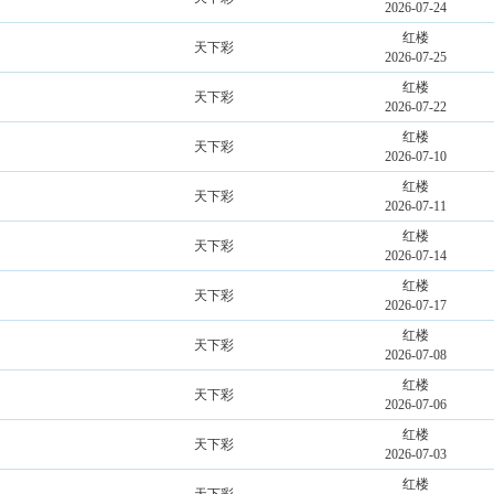
2026-07-24
红楼
天下彩
2026-07-25
红楼
天下彩
2026-07-22
红楼
天下彩
2026-07-10
红楼
天下彩
2026-07-11
红楼
天下彩
2026-07-14
红楼
天下彩
2026-07-17
红楼
天下彩
2026-07-08
红楼
天下彩
2026-07-06
红楼
天下彩
2026-07-03
红楼