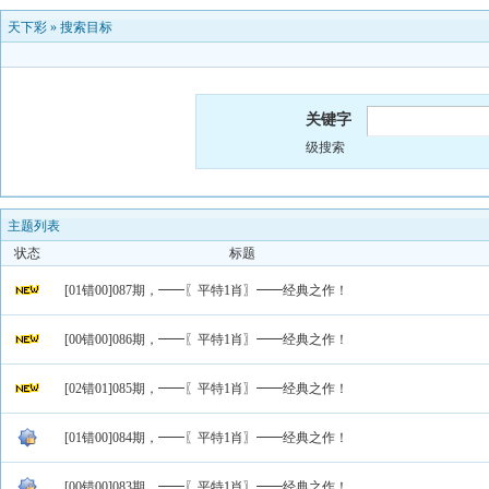
天下彩
»
搜索目标
关键字
级搜索
主题列表
状态
标题
[01错00]087期，━━〖平特1肖〗━━经典之作！
[00错00]086期，━━〖平特1肖〗━━经典之作！
[02错01]085期，━━〖平特1肖〗━━经典之作！
[01错00]084期，━━〖平特1肖〗━━经典之作！
[00错00]083期，━━〖平特1肖〗━━经典之作！