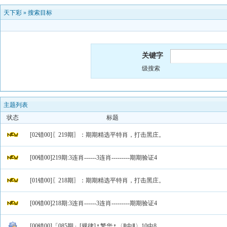
天下彩
»
搜索目标
关键字
级搜索
主题列表
状态
标题
[02错00]〖219期〗：期期精选平特肖，打击黑庄。
[00错00]219期:3连肖------3连肖---------期期验证4
[01错00]〖218期〗：期期精选平特肖，打击黑庄。
[00错00]218期:3连肖------3连肖---------期期验证4
[00错00]「085期」[规律]♀繁华♀〈Ⅱ中Ⅱ〉10中8