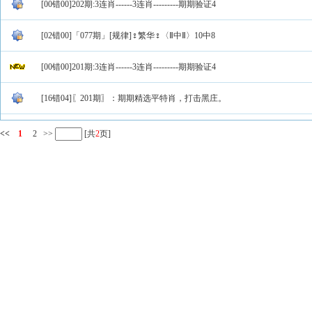
[00错00]202期:3连肖------3连肖---------期期验证4
[02错00]「077期」[规律]♀繁华♀〈Ⅱ中Ⅱ〉10中8
[00错00]201期:3连肖------3连肖---------期期验证4
[16错04]〖201期〗：期期精选平特肖，打击黑庄。
<<
1
2
>>
[共
2
页]