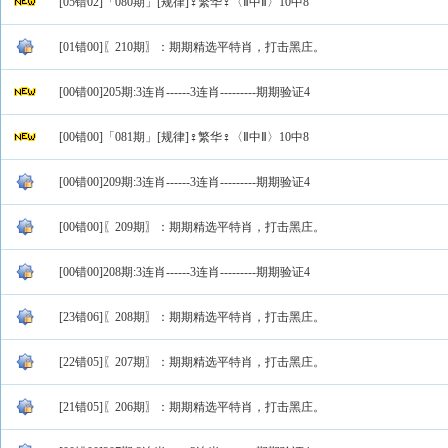
[05错02]「080期」[规律]♀繁华♀〈Ⅱ中Ⅱ〉10中8
[01错00]〖210期〗：期期精选平特肖，打击黑庄。
[00错00]205期:3连肖------3连肖---------期期验证4
[00错00]「081期」[规律]♀繁华♀〈Ⅱ中Ⅱ〉10中8
[00错00]209期:3连肖------3连肖---------期期验证4
[00错00]〖209期〗：期期精选平特肖，打击黑庄。
[00错00]208期:3连肖------3连肖---------期期验证4
[23错06]〖208期〗：期期精选平特肖，打击黑庄。
[22错05]〖207期〗：期期精选平特肖，打击黑庄。
[21错05]〖206期〗：期期精选平特肖，打击黑庄。