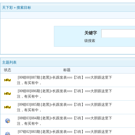
天下彩
»
搜索目标
关键字
级搜索
主题列表
状态
标题
[00错00]087期:[老黑]¤长跟发表¤¤¤【5肖】¤¤¤大胆跟这里下
注，有买有中，
[00错00]086期:[老黑]¤长跟发表¤¤¤【5肖】¤¤¤大胆跟这里下
注，有买有中，
[09错03]085期:[老黑]¤长跟发表¤¤¤【5肖】¤¤¤大胆跟这里下
注，有买有中，
[08错03]084期:[老黑]¤长跟发表¤¤¤【5肖】¤¤¤大胆跟这里下
注，有买有中，
[07错02]083期:[老黑]¤长跟发表¤¤¤【5肖】¤¤¤大胆跟这里下