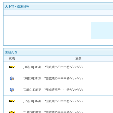
天下彩
»
搜索目标
主题列表
状态
标题
[00错00]085期：?围威喂?5不中中特?√√√√√√√
[00错00]084期：?围威喂?5不中中特?√√√√√√√
[03错01]083期：?围威喂?5不中中特?√√√√√√√
[02错00]082期：?围威喂?5不中中特?√√√√√√√
[01错00]081期：?围威喂?5不中中特?√√√√√√√