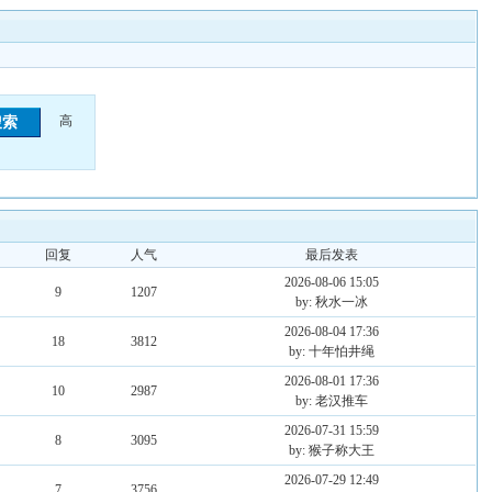
高
回复
人气
最后发表
2026-08-06 15:05
9
1207
by: 秋水一冰
2026-08-04 17:36
18
3812
by: 十年怕井绳
2026-08-01 17:36
10
2987
by: 老汉推车
2026-07-31 15:59
8
3095
by: 猴子称大王
2026-07-29 12:49
7
3756