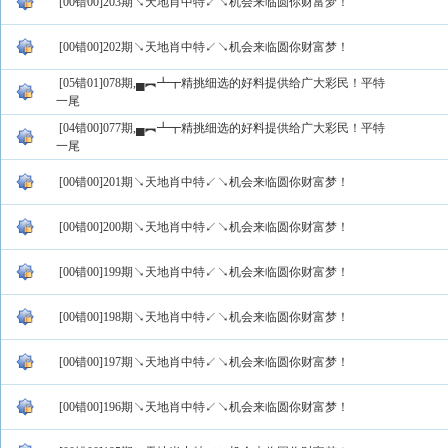
[00错00]203期↘天地肖中特↙↘机会来临圆你财富梦！
[00错00]202期↘天地肖中特↙↘机会来临圆你财富梦！
[05错01]078期,▄︻┻┳精挑细选的好料提供给广大彩民！平特
一尾
[04错00]077期,▄︻┻┳精挑细选的好料提供给广大彩民！平特
一尾
[00错00]201期↘天地肖中特↙↘机会来临圆你财富梦！
[00错00]200期↘天地肖中特↙↘机会来临圆你财富梦！
[00错00]199期↘天地肖中特↙↘机会来临圆你财富梦！
[00错00]198期↘天地肖中特↙↘机会来临圆你财富梦！
[00错00]197期↘天地肖中特↙↘机会来临圆你财富梦！
[00错00]196期↘天地肖中特↙↘机会来临圆你财富梦！