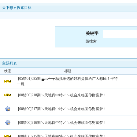
天下彩
»
搜索目标
关键字
级搜索
主题列表
状态
标题
[05错01]085期,▄︻┻┳精挑细选的好料提供给广大彩民！平特
一尾
[00错00]218期↘天地肖中特↙↘机会来临圆你财富梦！
[00错00]217期↘天地肖中特↙↘机会来临圆你财富梦！
[00错00]216期↘天地肖中特↙↘机会来临圆你财富梦！
[00错00]215期↘天地肖中特↙↘机会来临圆你财富梦！