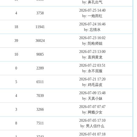
by: 鼻孔出气
2026-07-25 14:40
4
3758
by: 一炮而红
2026-07-24 16:46
18
11941
by: 忘情水
2026-07-23 16:02
39
36024
by: 陀枪师姐
2026-07-23 13:00
10
9085
by: 直捣黄龙
2026-07-22 03:51
0
2289
by: 永不屈服
2026-07-21 17:20
5
6511
by: 鸡毛蒜皮
2026-07-09 15:48
4
7039
by: 天真小妹
2026-07-07 07:47
3
3266
by: 网瘾少女
2026-07-05 17:10
8
7511
by: 男人信什么
2026-07-01 07:18