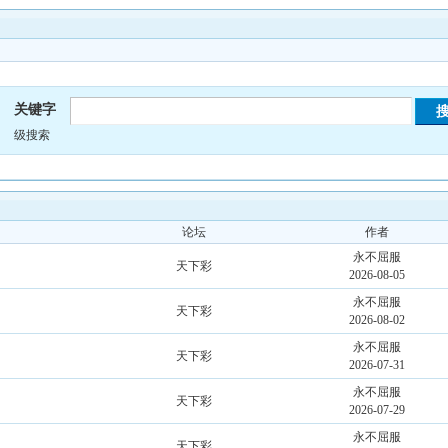
关键字
级搜索
论坛
作者
永不屈服
天下彩
2026-08-05
永不屈服
天下彩
2026-08-02
永不屈服
天下彩
2026-07-31
永不屈服
天下彩
2026-07-29
永不屈服
天下彩