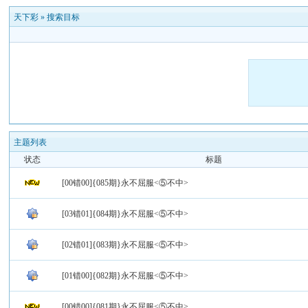
天下彩
»
搜索目标
主题列表
状态
标题
[00错00]{085期}永不屈服<⑤不中>
[03错01]{084期}永不屈服<⑤不中>
[02错01]{083期}永不屈服<⑤不中>
[01错00]{082期}永不屈服<⑤不中>
[00错00]{081期}永不屈服<⑤不中>