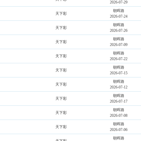
2026-07-29
朝晖路
天下彩
2026-07-24
朝晖路
天下彩
2026-07-26
朝晖路
天下彩
2026-07-09
朝晖路
天下彩
2026-07-22
朝晖路
天下彩
2026-07-15
朝晖路
天下彩
2026-07-12
朝晖路
天下彩
2026-07-17
朝晖路
天下彩
2026-07-08
朝晖路
天下彩
2026-07-06
朝晖路