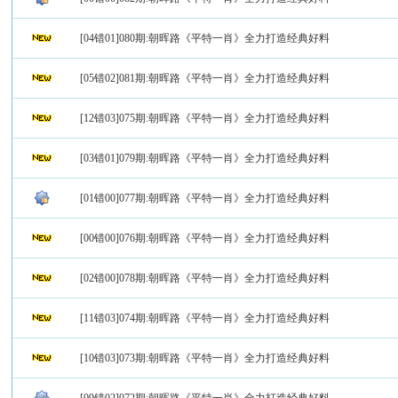
[04错01]080期:朝晖路《平特一肖》全力打造经典好料
[05错02]081期:朝晖路《平特一肖》全力打造经典好料
[12错03]075期:朝晖路《平特一肖》全力打造经典好料
[03错01]079期:朝晖路《平特一肖》全力打造经典好料
[01错00]077期:朝晖路《平特一肖》全力打造经典好料
[00错00]076期:朝晖路《平特一肖》全力打造经典好料
[02错00]078期:朝晖路《平特一肖》全力打造经典好料
[11错03]074期:朝晖路《平特一肖》全力打造经典好料
[10错03]073期:朝晖路《平特一肖》全力打造经典好料