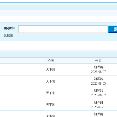
关键字
级搜索
论坛
作者
朝晖路
天下彩
2026-08-07
朝晖路
天下彩
2026-08-05
朝晖路
天下彩
2026-08-02
朝晖路
天下彩
2026-07-31
朝晖路
天下彩