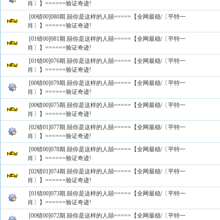
肖〕】======验证奇迹!
[00错00]080期.囍你是这样的人囍=====【全网最稳/〔平特一
肖〕】======验证奇迹!
[01错00]081期.囍你是这样的人囍=====【全网最稳/〔平特一
肖〕】======验证奇迹!
[01错00]076期.囍你是这样的人囍=====【全网最稳/〔平特一
肖〕】======验证奇迹!
[00错00]079期.囍你是这样的人囍=====【全网最稳/〔平特一
肖〕】======验证奇迹!
[00错00]075期.囍你是这样的人囍=====【全网最稳/〔平特一
肖〕】======验证奇迹!
[02错01]077期.囍你是这样的人囍=====【全网最稳/〔平特一
肖〕】======验证奇迹!
[00错00]078期.囍你是这样的人囍=====【全网最稳/〔平特一
肖〕】======验证奇迹!
[02错01]074期.囍你是这样的人囍=====【全网最稳/〔平特一
肖〕】======验证奇迹!
[01错00]073期.囍你是这样的人囍=====【全网最稳/〔平特一
肖〕】======验证奇迹!
[00错00]072期.囍你是这样的人囍=====【全网最稳/〔平特一