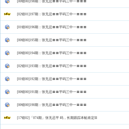
[00错00]198期：张无忌〓〓平码三中一〓〓〓
[02错01]197期：张无忌〓〓平码三中一〓〓〓
[01错00]196期：张无忌〓〓平码三中一〓〓〓
[00错00]195期：张无忌〓〓平码三中一〓〓〓
[00错00]194期：张无忌〓〓平码三中一〓〓〓
[02错01]193期：张无忌〓〓平码三中一〓〓〓
[01错00]192期：张无忌〓〓平码三中一〓〓〓
[00错00]191期：张无忌〓〓平码三中一〓〓〓
[00错00]190期：张无忌〓〓平码三中一〓〓〓
[17错02]「074期」张无忌平 码，长期跟踪本帖肯定lll