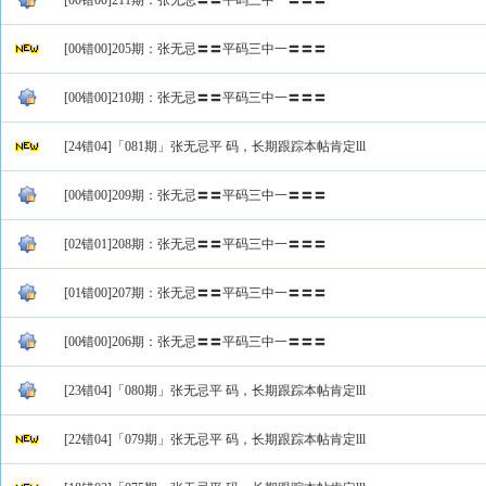
[00错00]211期：张无忌〓〓平码三中一〓〓〓
[00错00]205期：张无忌〓〓平码三中一〓〓〓
[00错00]210期：张无忌〓〓平码三中一〓〓〓
[24错04]「081期」张无忌平 码，长期跟踪本帖肯定lll
[00错00]209期：张无忌〓〓平码三中一〓〓〓
[02错01]208期：张无忌〓〓平码三中一〓〓〓
[01错00]207期：张无忌〓〓平码三中一〓〓〓
[00错00]206期：张无忌〓〓平码三中一〓〓〓
[23错04]「080期」张无忌平 码，长期跟踪本帖肯定lll
[22错04]「079期」张无忌平 码，长期跟踪本帖肯定lll