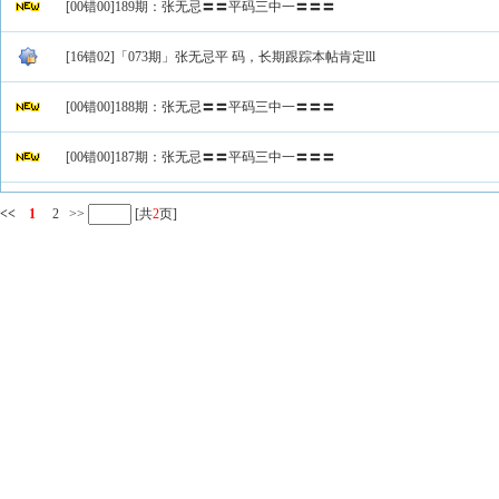
[00错00]189期：张无忌〓〓平码三中一〓〓〓
[16错02]「073期」张无忌平 码，长期跟踪本帖肯定lll
[00错00]188期：张无忌〓〓平码三中一〓〓〓
[00错00]187期：张无忌〓〓平码三中一〓〓〓
<<
1
2
>>
[共
2
页]