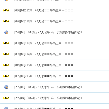
[03错01]217期：张无忌〓〓平码三中一〓〓〓
[02错00]216期：张无忌〓〓平码三中一〓〓〓
[27错05]「084期」张无忌平 码，长期跟踪本帖肯定lll
[00错00]212期：张无忌〓〓平码三中一〓〓〓
[00错00]214期：张无忌〓〓平码三中一〓〓〓
[01错00]215期：张无忌〓〓平码三中一〓〓〓
[00错00]213期：张无忌〓〓平码三中一〓〓〓
[26错05]「083期」张无忌平 码，长期跟踪本帖肯定lll
[25错04]「082期」张无忌平 码，长期跟踪本帖肯定lll