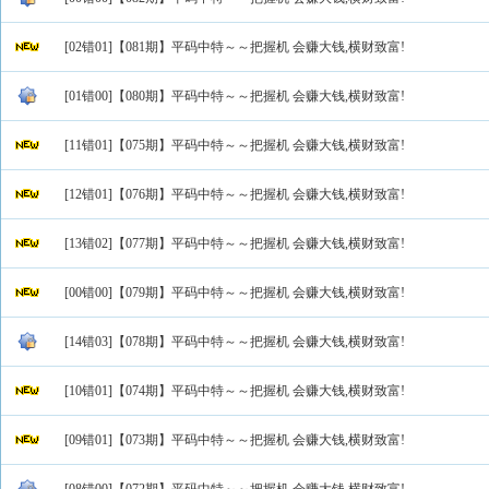
[02错01]【081期】平码中特～～把握机 会赚大钱,横财致富!
[01错00]【080期】平码中特～～把握机 会赚大钱,横财致富!
[11错01]【075期】平码中特～～把握机 会赚大钱,横财致富!
[12错01]【076期】平码中特～～把握机 会赚大钱,横财致富!
[13错02]【077期】平码中特～～把握机 会赚大钱,横财致富!
[00错00]【079期】平码中特～～把握机 会赚大钱,横财致富!
[14错03]【078期】平码中特～～把握机 会赚大钱,横财致富!
[10错01]【074期】平码中特～～把握机 会赚大钱,横财致富!
[09错01]【073期】平码中特～～把握机 会赚大钱,横财致富!