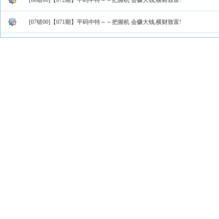
[08错00]【072期】平码中特～～把握机 会赚大钱,横财致富!
[07错00]【071期】平码中特～～把握机 会赚大钱,横财致富!