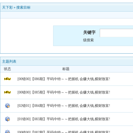
天下彩
»
搜索目标
关键字
级搜索
主题列表
状态
标题
[00错00]【086期】平码中特～～把握机 会赚大钱,横财致富!
[00错00]【085期】平码中特～～把握机 会赚大钱,横财致富!
[02错01]【084期】平码中特～～把握机 会赚大钱,横财致富!
[01错00]【083期】平码中特～～把握机 会赚大钱,横财致富!
[00错00]【082期】平码中特～～把握机 会赚大钱,横财致富!