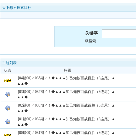
天下彩
»
搜索目标
关键字
级搜索
主题列表
状态
标题
[04错00]↗085期↗！◆▲▲▲知己知彼百战百胜（3连尾）▲
▲▲◆
[03错00]↗084期↗！◆▲▲▲知己知彼百战百胜（3连尾）▲
▲▲◆
[02错00]↗083期↗！◆▲▲▲知己知彼百战百胜（3连尾）▲
▲▲◆
[01错00]↗082期↗！◆▲▲▲知己知彼百战百胜（3连尾）▲
▲▲◆
[00错00]↗081期↗！◆▲▲▲知己知彼百战百胜（3连尾）▲