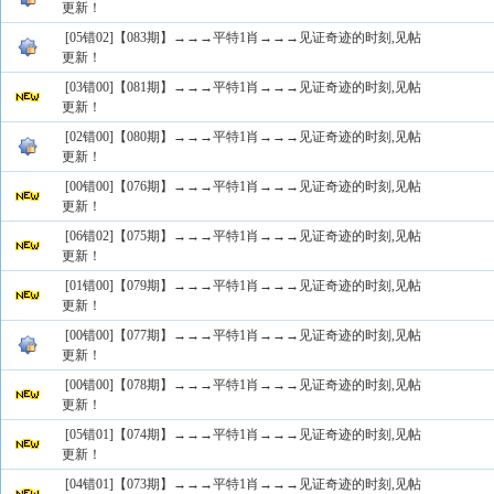
更新！
[05错02]【083期】→→→平特1肖→→→见证奇迹的时刻,见帖
更新！
[03错00]【081期】→→→平特1肖→→→见证奇迹的时刻,见帖
更新！
[02错00]【080期】→→→平特1肖→→→见证奇迹的时刻,见帖
更新！
[00错00]【076期】→→→平特1肖→→→见证奇迹的时刻,见帖
更新！
[06错02]【075期】→→→平特1肖→→→见证奇迹的时刻,见帖
更新！
[01错00]【079期】→→→平特1肖→→→见证奇迹的时刻,见帖
更新！
[00错00]【077期】→→→平特1肖→→→见证奇迹的时刻,见帖
更新！
[00错00]【078期】→→→平特1肖→→→见证奇迹的时刻,见帖
更新！
[05错01]【074期】→→→平特1肖→→→见证奇迹的时刻,见帖
更新！
[04错01]【073期】→→→平特1肖→→→见证奇迹的时刻,见帖