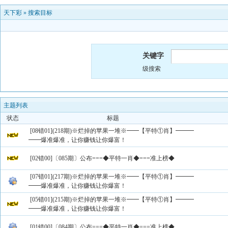
天下彩
»
搜索目标
关键字
级搜索
主题列表
状态
标题
[08错01](218期)※烂掉的苹果一堆※━━【平特①肖】━━━
━━爆准爆准，让你赚钱让你爆富！
[02错00]〔085期〕公布===◆平特一肖◆===准上榜◆
[07错01](217期)※烂掉的苹果一堆※━━【平特①肖】━━━
━━爆准爆准，让你赚钱让你爆富！
[05错01](215期)※烂掉的苹果一堆※━━【平特①肖】━━━
━━爆准爆准，让你赚钱让你爆富！
[01错00]〔084期〕公布===◆平特一肖◆===准上榜◆