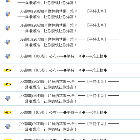
━━爆准爆准，让你赚钱让你爆富！
[00错00](208期)※烂掉的苹果一堆※━━【平特①肖】━━━
━━爆准爆准，让你赚钱让你爆富！
[01错00](206期)※烂掉的苹果一堆※━━【平特①肖】━━━
━━爆准爆准，让你赚钱让你爆富！
[02错01](207期)※烂掉的苹果一堆※━━【平特①肖】━━━
━━爆准爆准，让你赚钱让你爆富！
[00错00]〔080期〕公布===◆平特一肖◆===准上榜◆
[00错00]〔075期〕公布===◆平特一肖◆===准上榜◆
[00错00](205期)※烂掉的苹果一堆※━━【平特①肖】━━━
━━爆准爆准，让你赚钱让你爆富！
[00错00](204期)※烂掉的苹果一堆※━━【平特①肖】━━━
━━爆准爆准，让你赚钱让你爆富！
[00错00]〔079期〕公布===◆平特一肖◆===准上榜◆
[00错00](203期)※烂掉的苹果一堆※━━【平特①肖】━━━
━━爆准爆准，让你赚钱让你爆富！