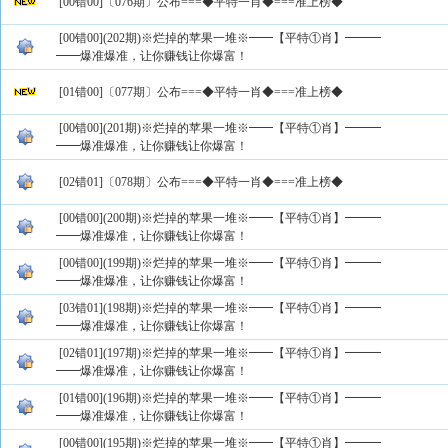
[00错00]〔076期〕公布===◆平特一肖◆===准上榜◆
[00错00](202期)※烂掉的苹果一堆※━━【平特①肖】━━━
━━爆准爆准，让你赚钱让你爆富！
[01错00]〔077期〕公布===◆平特一肖◆===准上榜◆
[00错00](201期)※烂掉的苹果一堆※━━【平特①肖】━━━
━━爆准爆准，让你赚钱让你爆富！
[02错01]〔078期〕公布===◆平特一肖◆===准上榜◆
[00错00](200期)※烂掉的苹果一堆※━━【平特①肖】━━━
━━爆准爆准，让你赚钱让你爆富！
[00错00](199期)※烂掉的苹果一堆※━━【平特①肖】━━━
━━爆准爆准，让你赚钱让你爆富！
[03错01](198期)※烂掉的苹果一堆※━━【平特①肖】━━━
━━爆准爆准，让你赚钱让你爆富！
[02错01](197期)※烂掉的苹果一堆※━━【平特①肖】━━━
━━爆准爆准，让你赚钱让你爆富！
[01错00](196期)※烂掉的苹果一堆※━━【平特①肖】━━━
━━爆准爆准，让你赚钱让你爆富！
[00错00](195期)※烂掉的苹果一堆※━━【平特①肖】━━━