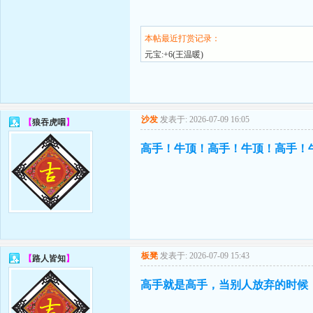
本帖最近打赏记录：
元宝:+6(王温暖)
沙发
发表于: 2026-07-09 16:05
【
狼吞虎咽
】
高手！牛顶！高手！牛顶！高手！
板凳
发表于: 2026-07-09 15:43
【
路人皆知
】
高手就是高手，当别人放弃的时候，你