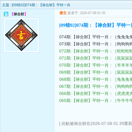
主题 :
[09错02]074期：【禄合财】平特一肖
楼主
发表于: 2026-07-08 01:39
【
禄合财
】
[09错02]074期：【禄合财】平特一
074期:【禄合财】平特一肖：［兔兔兔
073期:【禄合财】平特一肖：［狗狗狗
072期:【禄合财】平特一肖：［蛇蛇蛇
071期:【禄合财】平特一肖：［鼠鼠鼠
070期:【禄合财】平特一肖：［羊羊羊
069期:【禄合财】平特一肖：［鼠鼠鼠
068期:【禄合财】平特一肖：［兔兔兔
067期:【禄合财】平特一肖：［狗狗狗
066期:【禄合财】平特一肖：［虎虎虎
065期:【禄合财】平特一肖：［牛牛牛
[ 此帖被禄合财在2026-07-08 01:39重