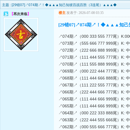
主题 :
[29错07]↗074期↗！◆▲▲▲知己知彼百战百胜（3连尾）▲▲▲◆
楼主
发表于: 2026-07-08 03:35
【
再次来临
】
[29错07]↗074期↗！◆▲▲▲
↗074期↗（000 333 555 777尾）K:0
↗073期↗（555 666 777 999尾）K: 中 
↗072期↗（222 666 888 999尾）K: 中 
↗071期↗（111 444 555 777尾）K: 中 
↗070期↗（111 555 888 999尾）K: 中
↗069期↗（000 222 444 777尾）K: 中 
↗068期↗（111 444 666 888尾）K: 中 
↗067期↗（111 222 555 777尾）K: 中 
↗066期↗（222 444 666 777尾）K: 中 
↗065期↗（111 444 666 999尾）K: 中 5
↗065期↗（111 444 666 999尾）K: 中 
↗064期↗（000 222 333 888尾）K: 中 
↗063期↗（222 444 555 666尾）K: 中
↗062期↗（000 555 666 777尾）K: 中 