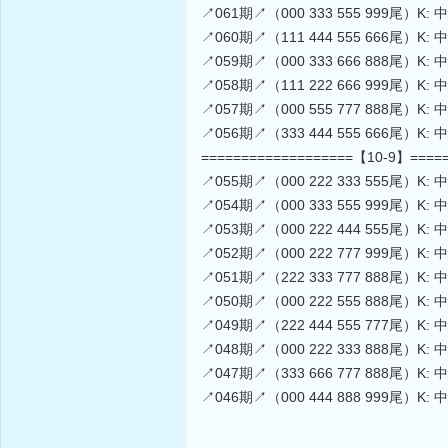
↗061期↗（000 333 555 999尾）K: 中 
↗060期↗（111 444 555 666尾）K: 中 
↗059期↗（000 333 666 888尾）K: 中 
↗058期↗（111 222 666 999尾）K: 中 6
↗057期↗（000 555 777 888尾）K: 中 5
↗056期↗（333 444 555 666尾）K: 中 
===================【10-9】=====
↗055期↗（000 222 333 555尾）K: 中 
↗054期↗（000 333 555 999尾）K: 中 
↗053期↗（000 222 444 555尾）K: 中 
↗052期↗（000 222 777 999尾）K: 中
↗051期↗（222 333 777 888尾）K: 中 
↗050期↗（000 222 555 888尾）K: 中 
↗049期↗（222 444 555 777尾）K: 中 
↗048期↗（000 222 333 888尾）K: 中 
↗047期↗（333 666 777 888尾）K: 中 
↗046期↗（000 444 888 999尾）K: 中 5