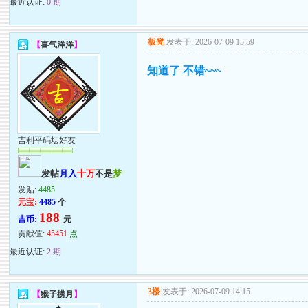
最近认证:
0 期
板凳
发表于: 2026-07-09 15:59
【
喜气洋洋
】
知道了 不错~~~
吉利平码坛好友
发帖
月入
十万
不是
梦
发贴:
4485
元宝:
4485
个
188
吉币:
元
贡献值:
45451
点
最近认证:
2 期
3楼
发表于: 2026-07-09 14:15
【
猴子捞月
】