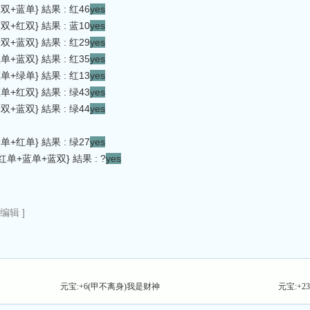
双+蓝单} 結果 : 红46
yes
双+红双} 結果 : 蓝10
yes
双+蓝双} 結果 : 红29
yes
单+蓝双} 結果 : 红35
yes
单+绿单} 結果 : 红13
yes
单+红双} 結果 : 绿43
yes
双+蓝双} 結果 : 绿44
yes
单+红单} 結果 : 绿27
yes
红单+蓝单+蓝双} 結果 : ?
yes
新编辑 ]
元宝:+6(甲不离身)我是财神
元宝:+2