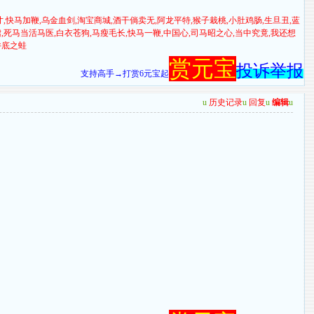
寸,快马加鞭,乌金血剑,淘宝商城,酒干倘卖无,阿龙平特,猴子栽桃,小肚鸡肠,生旦丑,蓝
裙,死马当活马医,白衣苍狗,马瘦毛长,快马一鞭,中国心,司马昭之心,当中究竟,我还想
井底之蛙
赏元宝
投诉举报
支持高手→打赏6元宝起
u
历史记录
u
回复
u
编辑
u