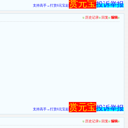
赏元宝
投诉举报
支持高手→打赏6元宝起
u
历史记录
u
回复
u
编辑
u
赏元宝
投诉举报
支持高手→打赏6元宝起
u
历史记录
u
回复
u
编辑
u