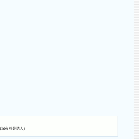
3(深夜总是诱人)