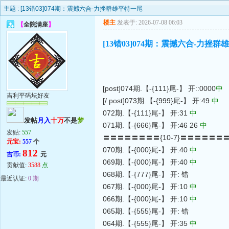
主题 :
[13错03]074期：震撼六合-力挫群雄平特一尾
楼主
发表于: 2026-07-08 06:03
【
全院满座
】
[13错03]074期：震撼六合-力挫
[post]074期.【-{111}尾-】 开::0000
中
吉利平码坛好友
[/ post]073期.【-{999}尾-】 开:49
中
072期.【-{111}尾-】 开:31
中
发帖
月入
十万
不是
梦
071期.【-{666}尾-】 开:46 26
中
发贴:
557
〓〓〓〓〓〓〓〓{10-7}〓〓〓〓〓〓
元宝:
557
个
070期.【-{000}尾-】 开:40
中
812
吉币:
元
069期.【-{000}尾-】 开:40
中
贡献值:
3588
点
068期.【-{777}尾-】 开: 错
最近认证:
0 期
067期.【-{000}尾-】 开:10
中
066期.【-{000}尾-】 开:10
中
065期.【-{555}尾-】 开: 错
064期.【-{555}尾-】 开:35
中