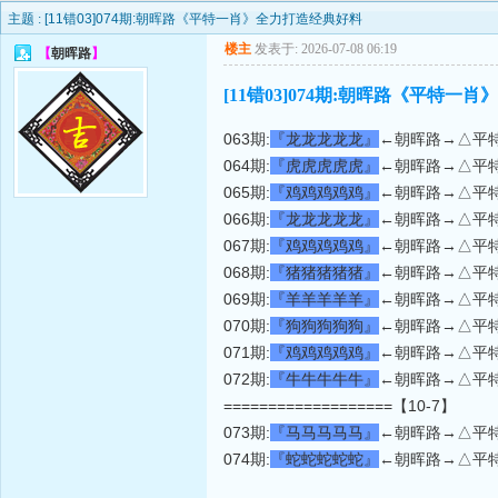
主题 :
[11错03]074期:朝晖路《平特一肖》全力打造经典好料
楼主
发表于: 2026-07-08 06:19
【
朝晖路
】
[11错03]074期:朝晖路《平特一
063期:
『龙龙龙龙龙』
←朝晖路→△平特一
064期:
『虎虎虎虎虎』
←朝晖路→△平特一
065期:
『鸡鸡鸡鸡鸡』
←朝晖路→△平特一
066期:
『龙龙龙龙龙』
←朝晖路→△平特一
067期:
『鸡鸡鸡鸡鸡』
←朝晖路→△平特一
068期:
『猪猪猪猪猪』
←朝晖路→△平特一
069期:
『羊羊羊羊羊』
←朝晖路→△平特一
070期:
『狗狗狗狗狗』
←朝晖路→△平特一
071期:
『鸡鸡鸡鸡鸡』
←朝晖路→△平特一
072期:
『牛牛牛牛牛』
←朝晖路→△平特一
===================【10-7】
073期:
『马马马马马』
←朝晖路→△平特一
074期:
『蛇蛇蛇蛇蛇』
←朝晖路→△平特一