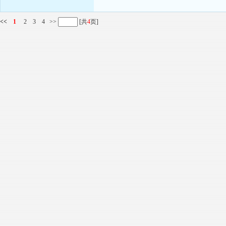
<<
1
2
3
4
>>
[共
4
页]