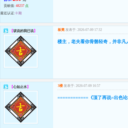
贡献值:
48237
点
最近认证:
0 期
板凳
发表于: 2026-07-09 17:32
【
该说的我已说
】
楼主，老夫看你骨骼轻奇，并非凡
3楼
发表于: 2026-07-09 16:57
【
心如止水
】
============《顶了再说=出色论