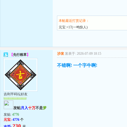
本帖最近打赏记录：
元宝:+17(一鸣惊人)
沙发
发表于: 2026-07-09 18:15
【
先行粮草
】
不错啊! 一个字牛啊!
吉利平码坛好友
发帖
月入
十万
不是
梦
发贴:
4776
元宝:
4776
个
230
吉币:
元