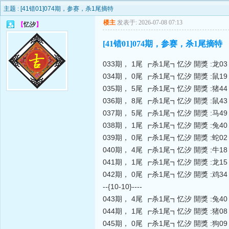
主题 :
[41错01]074期，参赛，杀1尾摘特
楼主
发表于: 2026-07-08 07:13
【
忆汐
】
[41错01]074期，参赛，杀1尾摘特
033期， 1尾 ┏杀1尾┓忆汐 開獎 :龙0
034期， 0尾 ┏杀1尾┓忆汐 開獎 :鼠1
035期， 5尾 ┏杀1尾┓忆汐 開獎 :猪4
036期， 8尾 ┏杀1尾┓忆汐 開獎 :鼠4
037期， 5尾 ┏杀1尾┓忆汐 開獎 :马4
038期， 1尾 ┏杀1尾┓忆汐 開獎 :兔4
039期， 0尾 ┏杀1尾┓忆汐 開獎 :蛇0
040期， 4尾 ┏杀1尾┓忆汐 開獎 :牛1
041期， 1尾 ┏杀1尾┓忆汐 開獎 :龙1
042期， 0尾 ┏杀1尾┓忆汐 開獎 :鸡3
--{10-10}----
043期， 4尾 ┏杀1尾┓忆汐 開獎 :兔4
044期， 1尾 ┏杀1尾┓忆汐 開獎 :猪0
045期， 0尾 ┏杀1尾┓忆汐 開獎 :狗0