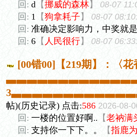
回:
d
【
挪威的森林
】
08-07 11:
回:
1
【
狗拿耗子
】
08-07 08:10
回:
准确决定影响力，中奖就
回:
6
【
人民很行
】
08-07 06:33
[00错00]【219期】：〈
▃▃▃▃▃▃▃▃▃▃▃▃
3▃▃▃▃▃▃▃▃▃▃▃
帖
)(
历史记录
) 点击:
586
2026-08-0
回:
一楼的位置好啊..
【
老衲满
回:
支持你一下下。。
【
指鹿