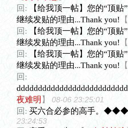
回:
【给我顶一帖】您的“顶贴
继续发贴的理由...Thank you!
回:
【给我顶一帖】您的“顶贴
继续发贴的理由...Thank you!
回:
【给我顶一帖】您的“顶贴
继续发贴的理由...Thank you!
回:
dddddddddddddddddddddddddd
夜难明
】
08-06 23:25:01
回:
买六合必参的高手。◆◆◆
23:24:53