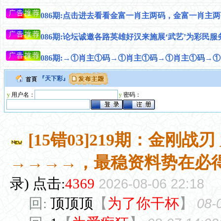
086期:点击进去看看金富一肖主两码，金富一肖主两
086期:论坛诚邀各路英雄好汉来施展‘武艺’为彩
086期:→①肖主①码→①肖主①码→①肖主①码
『
天下彩
』
y
用户名：
y
密码：
[15错03]219期：金刚
→→→→，最稳资料势在必
录
) 点击:
4369
2026-08-06 22:18
回:
顶顶顶
【
为了你干杯
】
08-