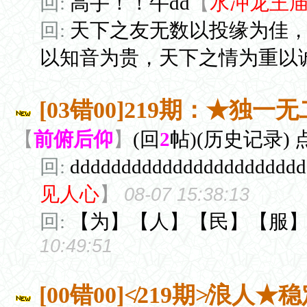
回:
高手！！牛dd
【
水冲龙王
回:
天下之友无数以投缘为佳，
以知音为贵，天下之情为重以
[03错00]219期：★
【
前俯后仰
】
(
回
2
帖
)(
历史记录
) 
回:
ddddddddddddddddddddddd
见人心
】
08-07 15:38:13
回:
【为】【人】【民】【服】【
10:49:51
[00错00]≮219期≯浪人