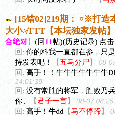
[15错02]219期： ¤※
大小≯TTT【本坛独家发帖
合绝对
】
(
回
11
帖
)(
历史记录
) 点击
回:
你的料我一直都在参，只是
持发表吧！
【
五马分尸
】
08-0
回:
高手！！牛牛牛牛牛牛牛DDD
14:01:39
回:
没有常胜的将军，胜败乃兵
你。
【
君子一言
】
08-07 08:25
回:
高手！牛dd
【
马不停蹄
】
0