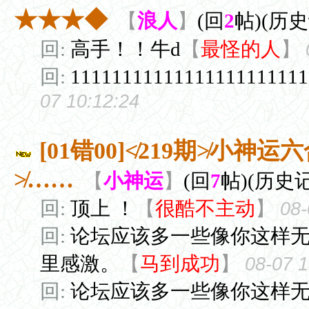
★★★◆
【
浪人
】
(
回
2
帖
)(
历史
回:
高手！！牛d
【
最怪的人
】
回:
11111111111111111111111
07 10:12:24
[01错00]≮219期≯小
≯……
【
小神运
】
(
回
7
帖
)(
历史
回:
顶上 ！
【
很酷不主动
】
08-
回:
论坛应该多一些像你这样无
里感激。
【
马到成功
】
08-07 1
回:
论坛应该多一些像你这样无