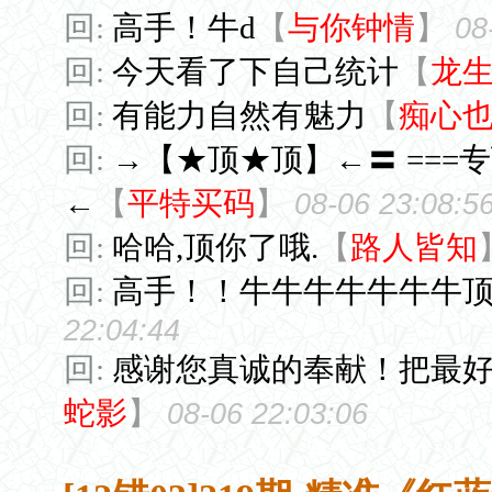
回:
高手！牛d
【
与你钟情
】
08
回:
今天看了下自己统计
【
龙
回:
有能力自然有魅力
【
痴心
回:
→【★顶★顶】←〓 ===专
←
【
平特买码
】
08-06 23:08:5
回:
哈哈,顶你了哦.
【
路人皆知
回:
高手！！牛牛牛牛牛牛牛顶
22:04:44
回:
感谢您真诚的奉献！把最好
蛇影
】
08-06 22:03:06