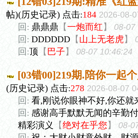
[12错03]219期:精准
帖
)(
历史记录
) 点击:
184
2026-08-0
回:
鼎鼎鼎
【
一炮而红
】
08-07
回:
DDDDDD
【
山上无老虎
】
回:
顶
【
巴子
】
08-07 10:46:24
[03错00]219期.陪你一
(
历史记录
) 点击:
278
2026-08-07 0
回:
看,刚说你眼神不好,你还就
回:
感谢高手默默无闻的辛勤付
精彩演义
【
绝对在乎您
】
08-0
回:
祝：大财小财意外财、财源