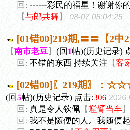
回:
------彩民的福星！谢谢你
【
与郎共舞
】
08-07 05:04:25
[01错00]219期,〓〓【
【
南市老豆
】
(
回
1
帖
)(
历史记录
) 
回:
不错的东西 持续关注
【
客
[02错00]〖219期〗：
(
回
5
帖
)(
历史记录
) 点击:
306
2026-
回:
真是令人钦佩
【
螳臂当车
回:
我不是随便的人。我随便