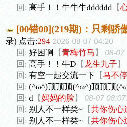
回:
高手！！牛牛牛dddddd
【
[00错00](219期)：只剩
录
) 点击:
294
2026-08-07 04:20
回:
好困啊
【
青梅竹马
】
08-07
回:
高手！！牛D
【
龙生九子
】
回:
有空一起交流一下
【
马不
回:
(^ω^)顶顶顶(^ω^)顶顶顶(^
回:
d
【
妈妈的脸
】
08-07 08:07
回:
别人不一样类~
【
共你伤心
回:
别人不一样类~
【
共你伤心